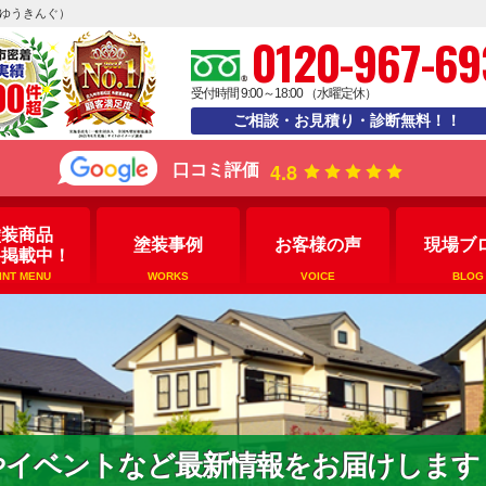
えゆうきんぐ）
0120-967-69
受付時間 9:00～18:00 （水曜定休）
ご相談・お見積り・診断無料！！
4.8
口コミ評価
塗装商品
塗装事例
お客様の声
現場ブ
格掲載中！
INT MENU
WORKS
VOICE
BLOG
やイベントなど最新情報をお届けします