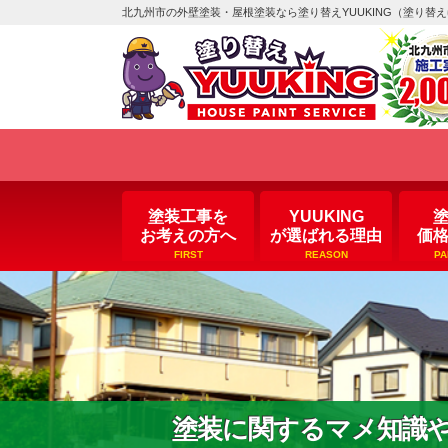
北九州市の外壁塗装・屋根塗装なら塗り替えYUUKING（塗り替
塗装工事を
YUUKING
お考えの方へ
が選ばれる理由
価
FIRST
REASON
PA
塗装に関するマメ知識