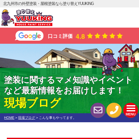
北九州市の外壁塗装・屋根塗装なら塗り替えYUUKING
4.8
口コミ評価
塗装に関するマメ知識やイベント
など最新情報をお届けします！
現場ブログ
MENU
HOME
>
現場ブログ
>
こんな事もやってます。