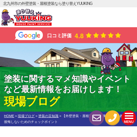
北九州市の外壁塗装・屋根塗装なら塗り替えYUUKING
4.8
口コミ評価
塗装に関するマメ知識やイベント
など最新情報をお届けします！
現場ブログ
HOME
>
現場ブログ
>
塗装の豆知識
>
【外壁塗装・屋根塗装の工事期間と業者選び】
後悔しないためのチェックポイント
MENU