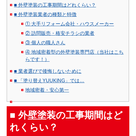
■ 外壁塗装の工事期間はどれくらい？
■ 外壁塗装業者の種類と特徴
① 大手リフォーム会社・ハウスメーカー
② 訪問販売・格安チラシの業者
③ 個人の職人さん
④ 地域密着型の外壁塗装専門店（当社はこち
らです！）
■ 業者選びで後悔しないために
■ 「塗り替えYUUKING」では…
地域密着・安心第一
■ 外壁塗装の工事期間はど
れくらい？