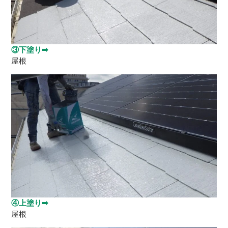
③下塗り➡
屋根
④上塗り➡
屋根