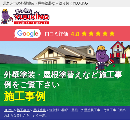
北九州市の外壁塗装・屋根塗装なら塗り替えYUUKING
4.8
口コミ評価
外壁塗装・屋根塗替えなど施工事
例をご覧下さい
施工事例
HOME
>
施工事例
>
屋根塗装
>
遠賀郡 S様邸 屋根・外壁塗装工事、付帯工事「新築
のような美しさを、もう一度。」