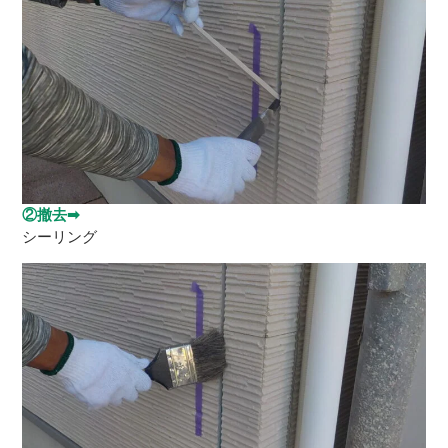
②撤去➡
シーリング