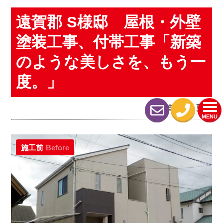
遠賀郡 S様邸 屋根・外壁
塗装工事、付帯工事「新築
のような美しさを、もう一
度。」
2026.06.19 更新
MENU
施工前
Before