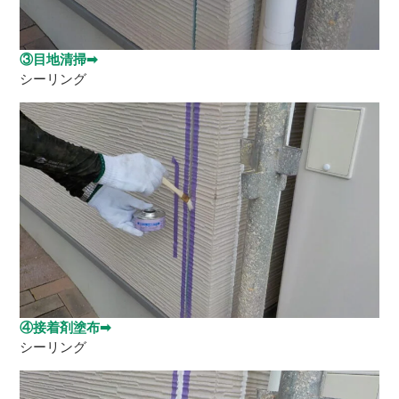
③目地清掃➡
シーリング
④接着剤塗布➡
シーリング