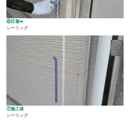
⑥圧着➡
シーリング
⑦施工後
シーリング