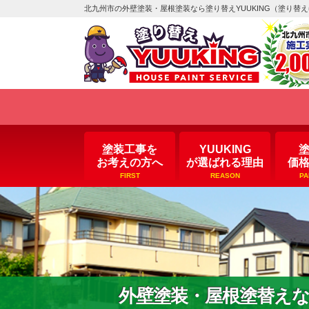
北九州市の外壁塗装・屋根塗装なら塗り替えYUUKING（塗り替
塗装工事を
YUUKING
お考えの方へ
が選ばれる理由
価
FIRST
REASON
PA
外壁塗装・屋根塗替え