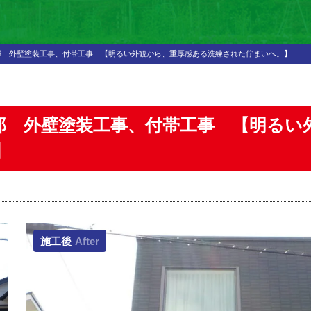
邸 外壁塗装工事、付帯工事 【明るい外観から、重厚感ある洗練された佇まいへ。】
様邸 外壁塗装工事、付帯工事 【明るい
】
施工後
After