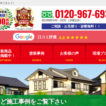
えゆうきんぐ）
0120-967-69
受付時間 9:00～18:00 （水曜定休）
ご相談・お見積り・診断無料！！
4.8
口コミ評価
塗装商品
塗装事例
お客様の声
現場ブ
格掲載中！
INT MENU
WORKS
VOICE
BLOG
など施工事例をご覧下さい