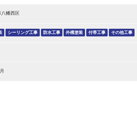
市八幡西区
装
シーリング工事
防水工事
外構塗装
付帯工事
その他工事
8月