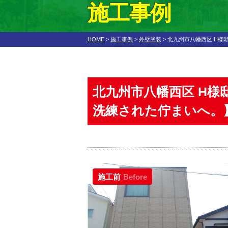
施工事例
HOME
>
施工事例
>
外壁塗装
>
北九州市八幡西区 H様
北九州市八幡西区 H
洗練された佇まいへ。
施工前
Before