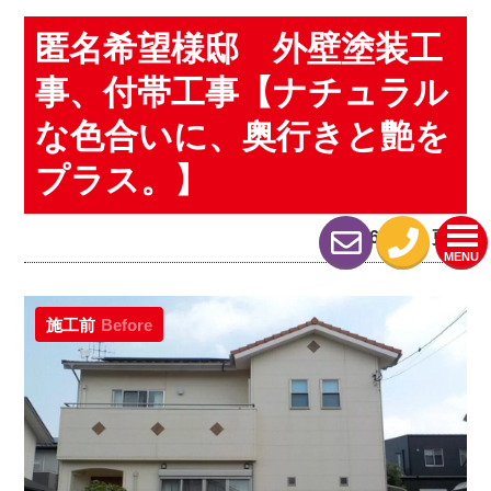
匿名希望様邸 外壁塗装工
事、付帯工事【ナチュラル
な色合いに、奥行きと艶を
プラス。】
2026.05.15 更新
MENU
施工前
Before