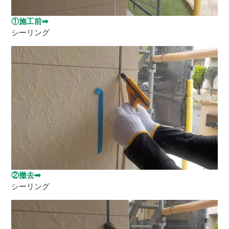
①施工前➡
シーリング
②撤去➡
シーリング