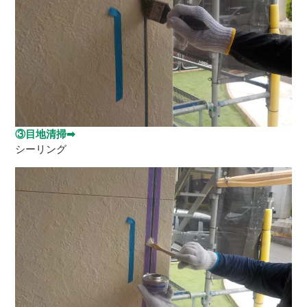
③目地清掃➡
シーリング