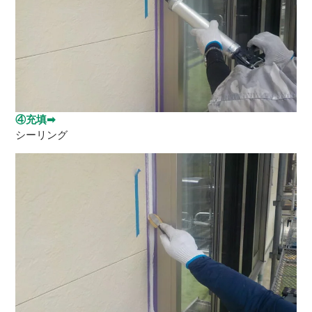
④充填➡
シーリング