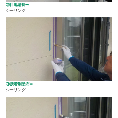
②目地清掃➡
シーリング
③接着剤塗布➡
シーリング