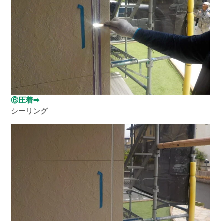
⑥圧着➡
シーリング