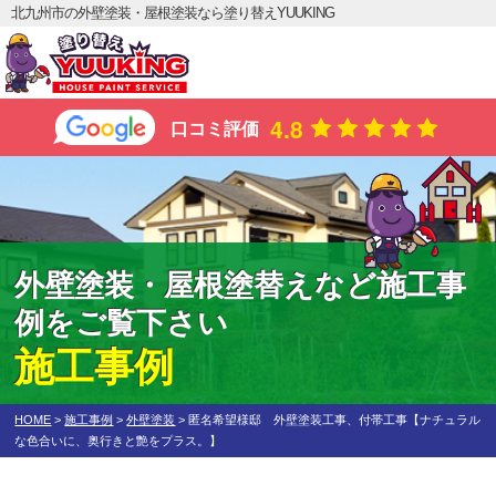
北九州市の外壁塗装・屋根塗装なら塗り替えYUUKING
4.8
口コミ評価
外壁塗装・屋根塗替えなど施工事
例をご覧下さい
施工事例
HOME
>
施工事例
>
外壁塗装
>
匿名希望様邸 外壁塗装工事、付帯工事【ナチュラル
な色合いに、奥行きと艶をプラス。】