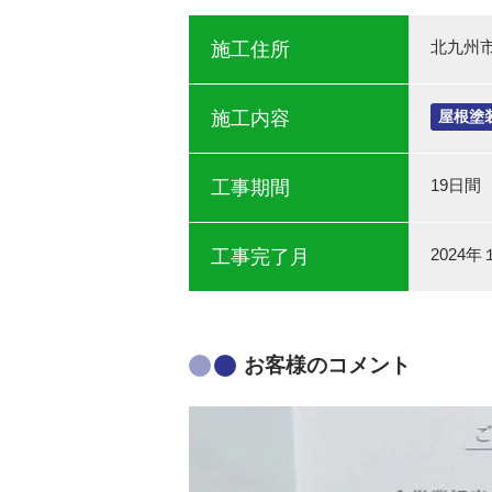
北九州
施工住所
施工内容
屋根塗
19日間
工事期間
2024
工事完了月
お客様のコメント