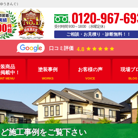
えゆうきんぐ）
0120-967-69
受付時間 9:00～18:00 （水曜定休）
ご相談・お見積り・診断無料！！
4.8
口コミ評価
塗装商品
塗装事例
お客様の声
現場ブ
格掲載中！
INT MENU
WORKS
VOICE
BLOG
など施工事例をご覧下さい