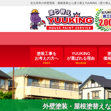
北九州市の外壁塗装・屋根塗装なら塗り替えYUUKING（塗り替
塗装工事を
YUUKING
お考えの方へ
が選ばれる理由
価
FIRST
REASON
PA
外壁塗装・屋根塗替え