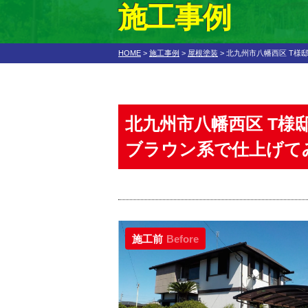
施工事例
HOME
>
施工事例
>
屋根塗装
>
北九州市八幡西区 T様
北九州市八幡西区 T
ブラウン系で仕上げて
施工前
Before