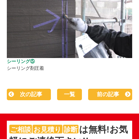
シーリング⑤
シーリング剤圧着
次の記事
一覧
前の記事
は
無料
!お気
ご相談
お見積り
診断