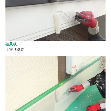
破風板
上塗り塗装