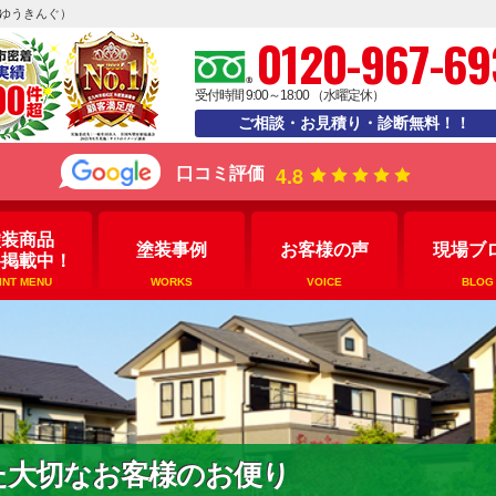
えゆうきんぐ）
0120-967-69
受付時間 9:00～18:00 （水曜定休）
ご相談・お見積り・診断無料！！
4.8
口コミ評価
塗装商品
塗装事例
お客様の声
現場ブ
格掲載中！
INT MENU
WORKS
VOICE
BLOG
た大切なお客様のお便り