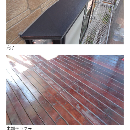
完了
木部テラス➡