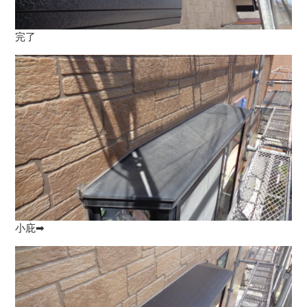
完了
小庇➡