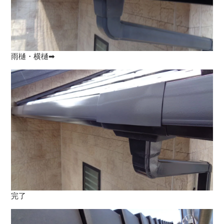
雨樋・横樋➡
完了