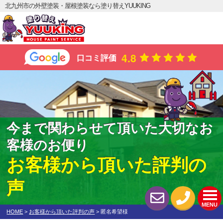
北九州市の外壁塗装・屋根塗装なら塗り替えYUUKING
4.8
口コミ評価
今まで関わらせて頂いた大切なお
客様のお便り
お客様から頂いた評判の
声
MENU
HOME
>
お客様から頂いた評判の声
>
匿名希望様