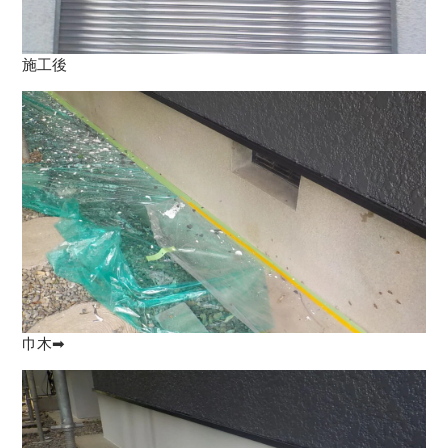
施工後
巾木➡