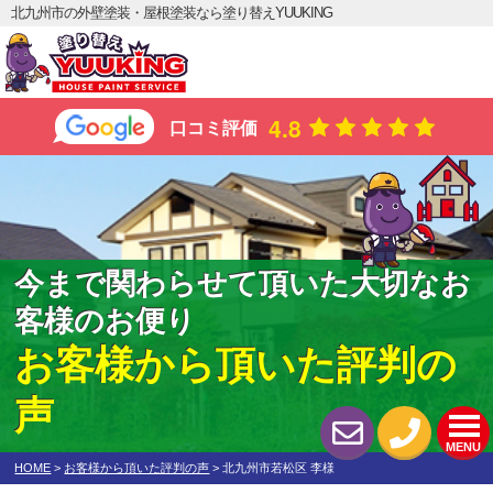
北九州市の外壁塗装・屋根塗装なら塗り替えYUUKING
4.8
口コミ評価
今まで関わらせて頂いた大切なお
客様のお便り
お客様から頂いた評判の
声
MENU
HOME
>
お客様から頂いた評判の声
>
北九州市若松区 李様