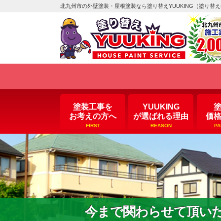
北九州市の外壁塗装・屋根塗装なら塗り替えYUUKING（塗り替
塗装工事を
YUUKING
お考えの方へ
が選ばれる理由
価
FIRST
REASON
PA
今まで関わらせて頂い