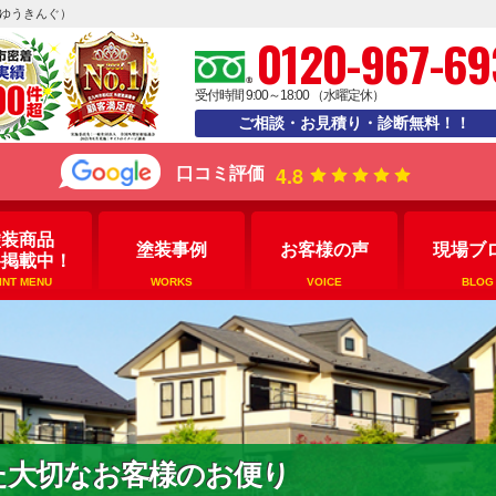
えゆうきんぐ）
0120-967-69
受付時間 9:00～18:00 （水曜定休）
ご相談・お見積り・診断無料！！
4.8
口コミ評価
塗装商品
塗装事例
お客様の声
現場ブ
格掲載中！
INT MENU
WORKS
VOICE
BLOG
た大切なお客様のお便り