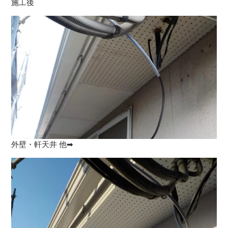
施工後
外壁・軒天井 他➡