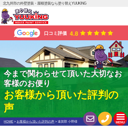
北九州市の外壁塗装・屋根塗装なら塗り替えYUUKING
4.8
口コミ評価
今まで関わらせて頂いた大切なお
客様のお便り
お客様から頂いた評判の
声
HOME
>
お客様から頂いた評判の声
>
遠賀郡 小野様
MENU