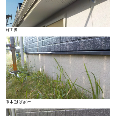
施工後
巾木(はばき)➡