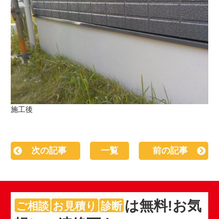
施工後
次の記事
一覧
前の記事
は
無料
!お気
ご相談
お見積り
診断