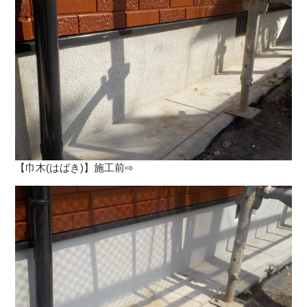
【巾木(はばき)】施工前⇨