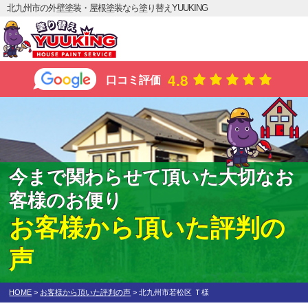
北九州市の外壁塗装・屋根塗装なら塗り替えYUUKING
4.8
口コミ評価
今まで関わらせて頂いた大切なお
客様のお便り
お客様から頂いた評判の
声
HOME
>
お客様から頂いた評判の声
>
北九州市若松区 Ｔ様