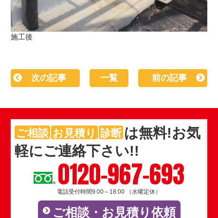
施工後
次の記事
一覧
前の記事
は
無料
!お気
ご相談
お見積り
診断
軽にご連絡下さい!!
0120-967-693
電話受付時間9:00～18:00 （水曜定休）
ご相談・お見積り依頼