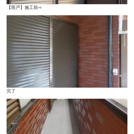
【雨戸】施工前⇨
完了