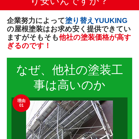
り安いんですか？
企業努力によって
塗り替えYUUKING
の屋根塗装は
お求め安く提供できてい
ますが
そもそも
他社の塗装価格が高す
ぎるのです！
なぜ、他社の
塗装工
事
は高いのか
理由
01