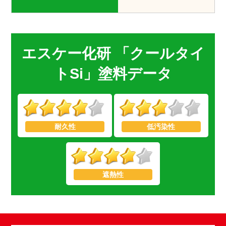
エスケー化研 「クールタイ
トSi」塗料データ
耐久性
低汚染性
遮熱性