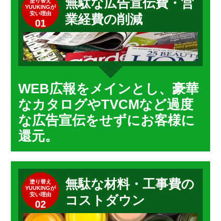
無駄な広告宣伝費・営
塗り替え
YUUKINGが
安い理由
業経費の削減
01
WEB広報をメインとし、豪華
なカタログやTVCMなど過度
な広告宣伝をせずにお客様に
還元。
無駄な材料・工事費の
塗り替え
YUUKINGが
安い理由
コストダウン
02