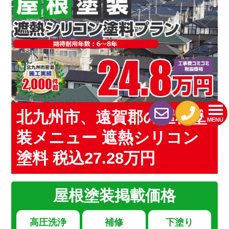
北九州市、遠賀郡の屋根塗
MENU
装メニュー 遮熱シリコン
塗料 税込27.28万円
屋根塗装
掲載価格
高圧洗浄
補修
下塗り