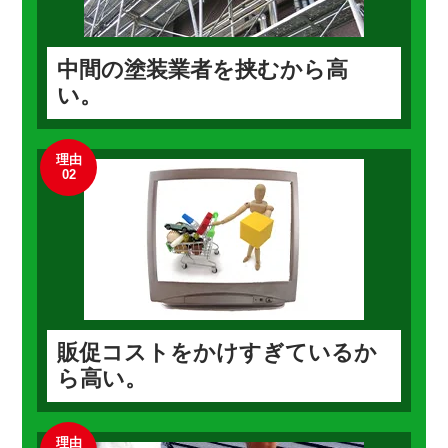
中間の塗装業者を挟むから高
い。
理由
02
販促コストをかけすぎているか
ら高い。
理由