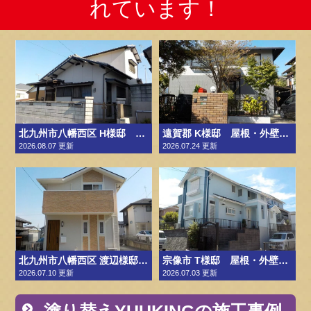
れています！
北九州市八幡西区 H様邸 外壁塗装工事、付帯工事 【今の良さを活かして、きちんとリフレッシュ。】
遠賀郡 K様邸 屋根・外壁塗装工事、付帯工事「穏やかな印象から、より洗練された住まいへ。」
2026.08.07 更新
2026.07.24 更新
北九州市八幡西区 渡辺様邸 屋根・外壁塗装工事、付帯工事【やさしい色合いはそのままに、明るさと清潔感をひとさじ。】
宗像市 T様邸 屋根・外壁塗装工事、付帯工事【白のやわらかさに、爽やかな個性をプラス。】
2026.07.10 更新
2026.07.03 更新