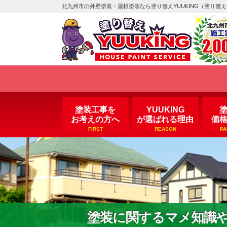
北九州市の外壁塗装・屋根塗装なら塗り替えYUUKING（塗り替
塗装工事を
YUUKING
お考えの方へ
が選ばれる理由
価
FIRST
REASON
PA
塗装に関するマメ知識