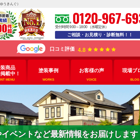
えゆうきんぐ）
0120-967-69
受付時間 9:00～18:00 （水曜定休）
ご相談・お見積り・診断無料！！
4.8
口コミ評価
塗装商品
塗装事例
お客様の声
現場ブ
格掲載中！
INT MENU
WORKS
VOICE
BLOG
やイベントなど最新情報をお届けします