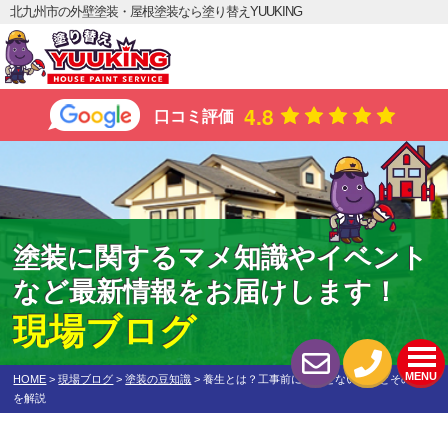
北九州市の外壁塗装・屋根塗装なら塗り替えYUUKING
4.8
口コミ評価
塗装に関するマメ知識やイベント
など最新情報をお届けします！
現場ブログ
MENU
HOME
>
現場ブログ
>
塗装の豆知識
>
養生とは？工事前に欠かせない理由とその役割
を解説