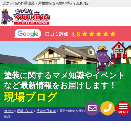
北九州市の外壁塗装・屋根塗装なら塗り替えYUUKING
4.8
口コミ評価
塗装に関するマメ知識やイベント
など最新情報をお届けします！
現場ブログ
HOME
>
現場ブログ
>
塗装の豆知識
>
屋根の寿命が変わる？タスペーサーの効果と注
MENU
意点