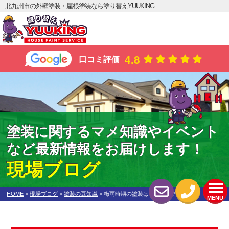
北九州市の外壁塗装・屋根塗装なら塗り替えYUUKING
4.8
口コミ評価
塗装に関するマメ知識やイベント
など最新情報をお届けします！
現場ブログ
HOME
>
現場ブログ
>
塗装の豆知識
>
梅雨時期の塗装は可能なの？
MENU