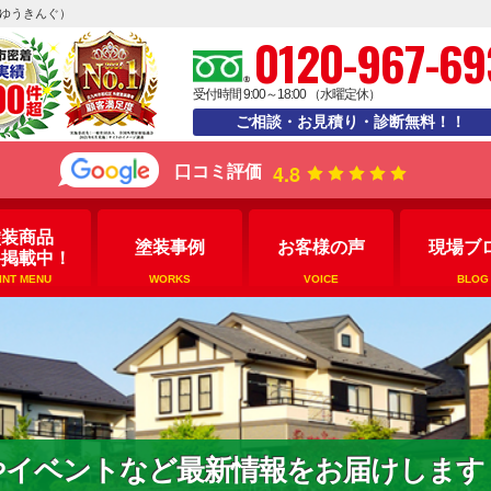
えゆうきんぐ）
0120-967-69
受付時間 9:00～18:00 （水曜定休）
ご相談・お見積り・診断無料！！
4.8
口コミ評価
塗装商品
塗装事例
お客様の声
現場ブ
格掲載中！
INT MENU
WORKS
VOICE
BLOG
やイベントなど最新情報をお届けします