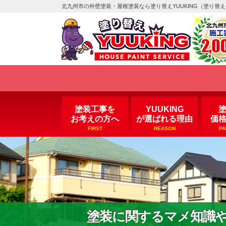
北九州市の外壁塗装・屋根塗装なら塗り替えYUUKING（塗り替
塗装工事を
YUUKING
お考えの方へ
が選ばれる理由
価
FIRST
REASON
PA
塗装に関するマメ知識