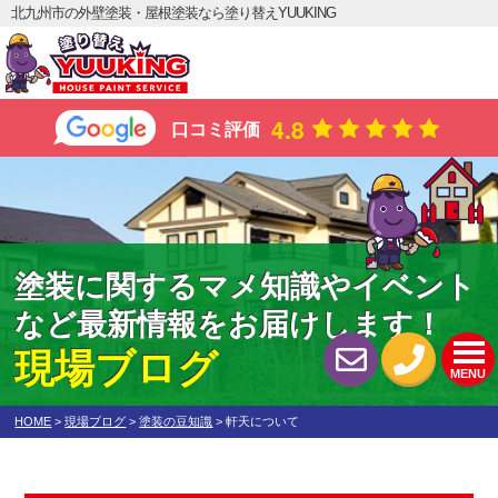
北九州市の外壁塗装・屋根塗装なら塗り替えYUUKING
4.8
口コミ評価
塗装に関するマメ知識やイベント
など最新情報をお届けします！
現場ブログ
MENU
HOME
>
現場ブログ
>
塗装の豆知識
>
軒天について