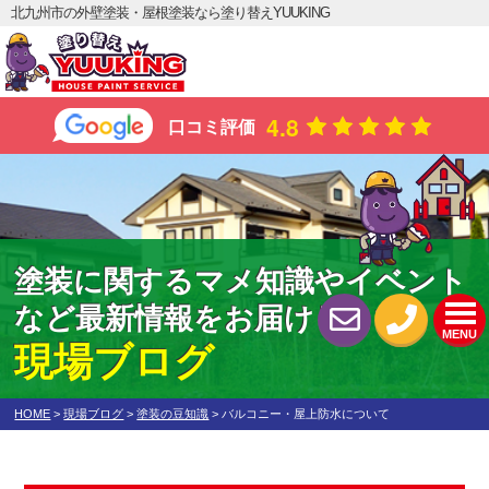
北九州市の外壁塗装・屋根塗装なら塗り替えYUUKING
4.8
口コミ評価
塗装に関するマメ知識やイベント
など最新情報をお届けします！
MENU
現場ブログ
HOME
>
現場ブログ
>
塗装の豆知識
>
バルコニー・屋上防水について