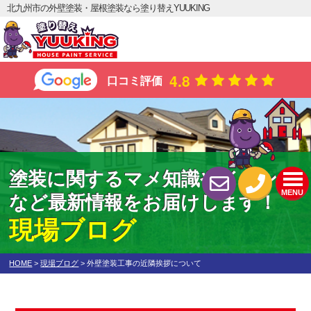
北九州市の外壁塗装・屋根塗装なら塗り替えYUUKING
4.8
口コミ評価
塗装に関するマメ知識やイベント
MENU
など最新情報をお届けします！
現場ブログ
HOME
>
現場ブログ
>
外壁塗装工事の近隣挨拶について