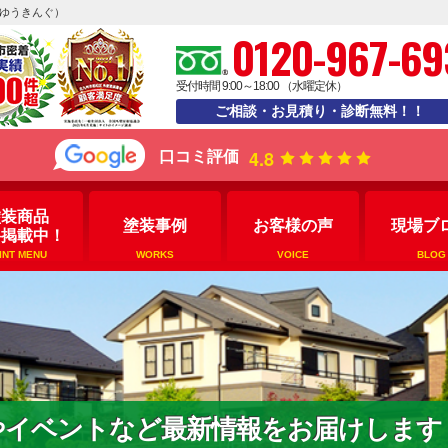
えゆうきんぐ）
0120-967-69
受付時間 9:00～18:00 （水曜定休）
ご相談・お見積り・診断無料！！
4.8
口コミ評価
塗装商品
塗装事例
お客様の声
現場ブ
格掲載中！
INT MENU
WORKS
VOICE
BLOG
やイベントなど最新情報をお届けします