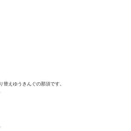
り替えゆうきんぐの那須です。
)
。