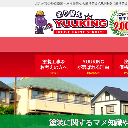
北九州市の外壁塗装・屋根塗装なら塗り替えYUUKING（塗り替
塗装工事を
YUUKING
お考えの方へ
が選ばれる理由
価
FIRST
REASON
PA
塗装に関するマメ知識