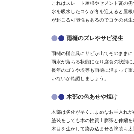
これはスレート屋根やセメント瓦の劣
水を吸水したコケが冬を迎えると屋根
が起こる可能性もあるのでコケの発生
雨樋のズレやサビ発生
雨樋の樋金具にサビが出てそのままに
雨水が落ちる状態になり腐食の状態に
長年のゴミや埃等も雨樋に溜まって重
いないか確認しましょう。
木部の色あせや焼け
木部は劣化が早くこまめなお手入れが
塗装をしても木の性質上膨張と伸縮を
木目を生かして染み込ませる塗装も太