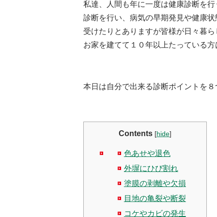
私達、人間も年に一度は健康診断を行
診断を行い、病気の早期発見や健康状
受けたりとありますが皆様が日々暮ら
お家を建てて１０年以上たっている方
本日は自分で出来る診断ポイントを８
Contents
[
hide
]
色あせや退色
外塀にひび割れ
塗膜の剥離や欠損
目地の亀裂や断裂
コケやカビの発生