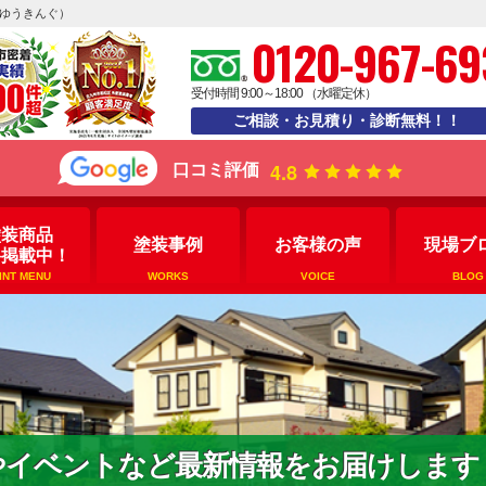
えゆうきんぐ）
0120-967-69
受付時間 9:00～18:00 （水曜定休）
ご相談・お見積り・診断無料！！
4.8
口コミ評価
塗装商品
塗装事例
お客様の声
現場ブ
格掲載中！
INT MENU
WORKS
VOICE
BLOG
やイベントなど最新情報をお届けします