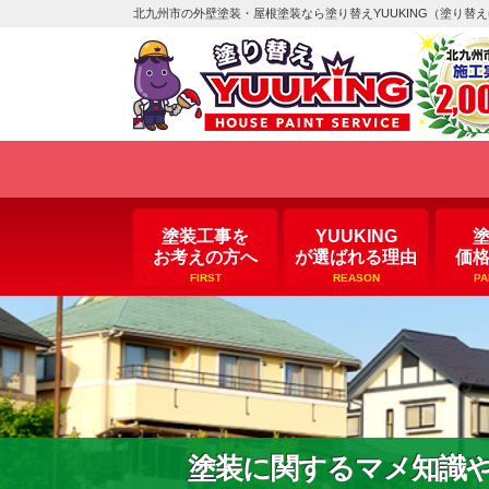
北九州市の外壁塗装・屋根塗装なら塗り替えYUUKING（塗り替
塗装工事を
YUUKING
お考えの方へ
が選ばれる理由
価
FIRST
REASON
PA
塗装に関するマメ知識