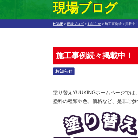
現場ブログ
HOME
>
現場ブログ
>
お知らせ
>
施工事例続々掲載中
施工事例続々掲載中！
お知らせ
塗り替えYUUKINGホームページ
塗料の種類や色、価格など、是非ご参